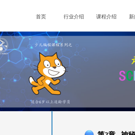
首页
行业介绍
课程介绍
新
第
2
章 神