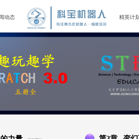
闻动态
精英计
第3章
变幻
秘的力量