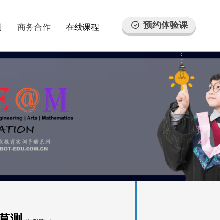
预约体验课
ꄗ
划
商务合作
在线课程
莫测