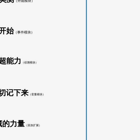
（外观模块）
开始
（事件模块）
查超能力
（侦测模块）
一切记下来
（变量模块）
藏的力量
（添加扩展）