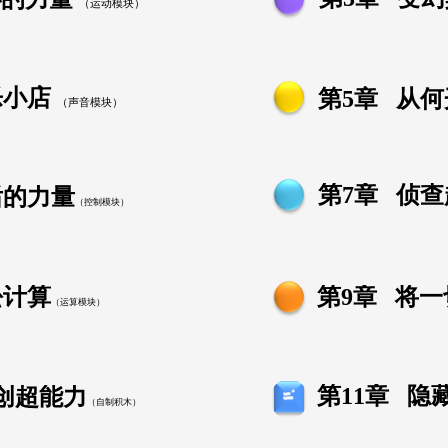
（运动模块）
乐小店
第5章
从何
（声音模块）
第7章 侦
后的力量
（控制模块）
松计算
第9章 将
（运算模块）
第11章 隐
创超能力
（自制积木）